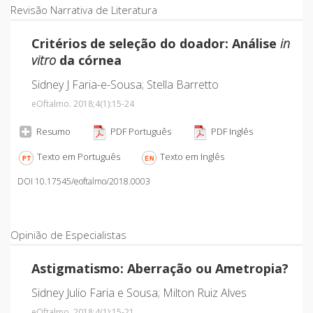
Revisão Narrativa de Literatura
Critérios de seleção do doador: Análise
in
vitro
da córnea
Sidney J Faria-e-Sousa; Stella Barretto
eOftalmo. 2018;4
(1)
:15-24
Resumo
PDF Português
PDF Inglês
Texto em Português
Texto em Inglês
DOI 10.17545/eoftalmo/2018.0003
Opinião de Especialistas
Astigmatismo: Aberração ou Ametropia?
Sidney Julio Faria e Sousa; Milton Ruiz Alves
eOftalmo. 2018;4
(1)
:15-21