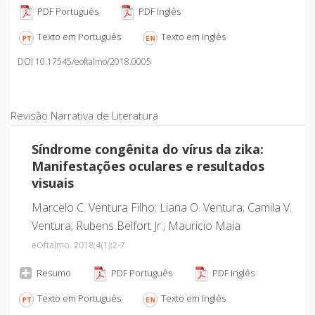
PDF Português
PDF Inglês
Texto em Português
Texto em Inglês
DOI 10.17545/eoftalmo/2018.0005
Revisão Narrativa de Literatura
Síndrome congênita do vírus da zika:
Manifestações oculares e resultados
visuais
Marcelo C. Ventura Filho; Liana O. Ventura; Camila V.
Ventura; Rubens Belfort Jr.; Mauricio Maia
eOftalmo. 2018;4
(1)
:2-7
Resumo
PDF Português
PDF Inglês
Texto em Português
Texto em Inglês