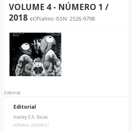
VOLUME 4 - NÚMERO
1 /
2018
eOftalmo ISSN: 2526-9798
Editorial
Editorial
Harley E.A. Bicas
eOftalmo. 2018;4
(1)
:1