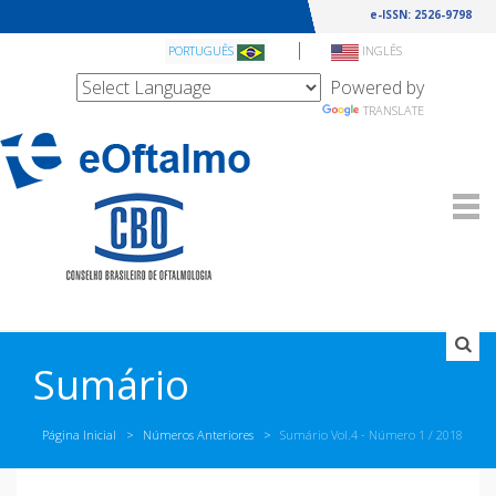
e-ISSN: 2526-9798
|
PORTUGUÊS
INGLÊS
Powered by
TRANSLATE
Sumário
Página Inicial
Números Anteriores
Sumário Vol.4 - Número
1 / 2018