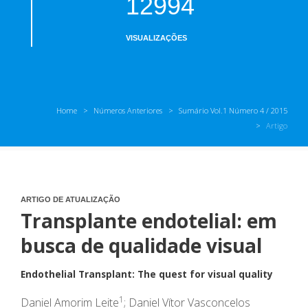
12994
VISUALIZAÇÕES
Home
Números Anteriores
Sumário Vol.1 Número 4 / 2015
Artigo
ARTIGO DE ATUALIZAÇÃO
Transplante endotelial: em
busca de qualidade visual
Endothelial Transplant: The quest for visual quality
1
Daniel Amorim Leite
; Daniel Vítor Vasconcelos