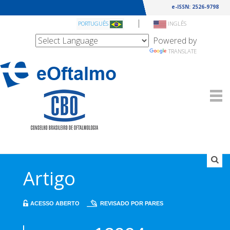
e-ISSN: 2526-9798
|
PORTUGUÊS
INGLÊS
Powered by
TRANSLATE
Artigo
ACESSO ABERTO
REVISADO POR PARES