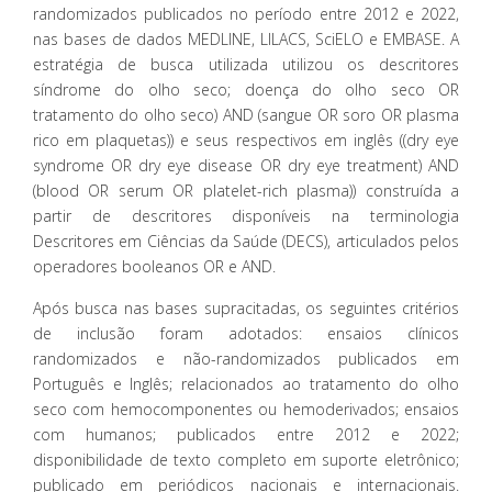
randomizados publicados no período entre 2012 e 2022,
nas bases de dados MEDLINE, LILACS, SciELO e EMBASE. A
estratégia de busca utilizada utilizou os descritores
síndrome do olho seco; doença do olho seco OR
tratamento do olho seco) AND (sangue OR soro OR plasma
rico em plaquetas)) e seus respectivos em inglês ((dry eye
syndrome OR dry eye disease OR dry eye treatment) AND
(blood OR serum OR platelet-rich plasma)) construída a
partir de descritores disponíveis na terminologia
Descritores em Ciências da Saúde (DECS), articulados pelos
operadores booleanos OR e AND.
Após busca nas bases supracitadas, os seguintes critérios
de inclusão foram adotados: ensaios clínicos
randomizados e não-randomizados publicados em
Português e Inglês; relacionados ao tratamento do olho
seco com hemocomponentes ou hemoderivados; ensaios
com humanos; publicados entre 2012 e 2022;
disponibilidade de texto completo em suporte eletrônico;
publicado em periódicos nacionais e internacionais.