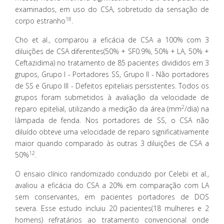
examinados, em uso do CSA, sobretudo da sensação de
18
corpo estranho
.
Cho et al., comparou a eficácia de CSA a 100% com 3
diluições de CSA diferentes(50% + SF0.9%, 50% + LA, 50% +
Ceftazidima) no tratamento de 85 pacientes divididos em 3
grupos, Grupo I - Portadores SS, Grupo II - Não portadores
de SS e Grupo III - Defeitos epiteliais persistentes. Todos os
grupos foram submetidos à avaliação da velocidade de
2
reparo epitelial, utilizando a medição da área (mm
/dia) na
lâmpada de fenda. Nos portadores de SS, o CSA não
diluído obteve uma velocidade de reparo significativamente
maior quando comparado às outras 3 diluições de CSA a
12
50%
.
O ensaio clínico randomizado conduzido por Celebi et al.,
avaliou a eficácia do CSA a 20% em comparação com LA
sem conservantes, em pacientes portadores de DOS
severa. Esse estudo incluiu 20 pacientes(18 mulheres e 2
homens) refratários ao tratamento convencional onde