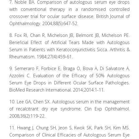
7. Noble BA. Comparison of autologous serum eye drops
with conventional therapy in a randomised controlled
crossover trial for ocular surface disease. British Journal of
Ophthalmology. 2004;88(5):647-52.
8. Fox RI, Chan R, Michelson JB, Belmont JB, Michelson PE.
Beneficial Effect of Artificial Tears Made with Autologous
Serum in Patients with Keratoconjunctivitis Sicca. Arthritis &
Rheumatism. 1984;27(4):459-61.
9. Semeraro F, Forbice E, Braga O, Bova A, Di Salvatore A,
Azzolini C. Evaluation of the Efficacy of 50% Autologous
Serum Eye Drops in Different Ocular Surface Pathologies.
BioMed Research International. 2014;2014:1-11.
10. Lee GA, Chen SX. Autologous serum in the management
of recalcitrant dry eye syndrome. Clin Exp Ophthalmol.
2008;36(2):119-22.
11. Hwang J, Chung SH, Jeon S, Kwok SK, Park SH, Kim MS.
Comparison of Clinical Efficacies of Autologous Serum Eye