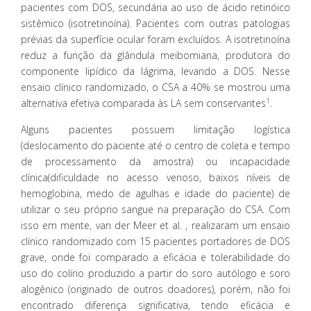
pacientes com DOS, secundária ao uso de ácido retinóico
sistêmico (isotretinoína). Pacientes com outras patologias
prévias da superfície ocular foram excluídos. A isotretinoína
reduz a função da glândula meibomiana, produtora do
componente lipídico da lágrima, levando a DOS. Nesse
ensaio clínico randomizado, o CSA a 40% se mostrou uma
1
alternativa efetiva comparada às LA sem conservantes
.
Alguns pacientes possuem limitação logística
(deslocamento do paciente até o centro de coleta e tempo
de processamento da amostra) ou incapacidade
clínica(dificuldade no acesso venoso, baixos níveis de
hemoglobina, medo de agulhas e idade do paciente) de
utilizar o seu próprio sangue na preparação do CSA. Com
isso em mente, van der Meer et al. , realizaram um ensaio
clínico randomizado com 15 pacientes portadores de DOS
grave, onde foi comparado a eficácia e tolerabilidade do
uso do colírio produzido a partir do soro autólogo e soro
alogênico (originado de outros doadores), porém, não foi
encontrado diferença significativa, tendo eficácia e