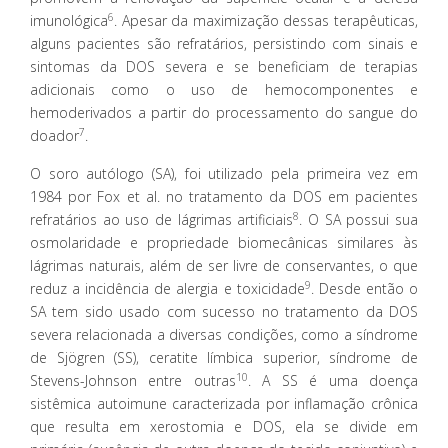
6
imunológica
. Apesar da maximização dessas terapêuticas,
alguns pacientes são refratários, persistindo com sinais e
sintomas da DOS severa e se beneficiam de terapias
adicionais como o uso de hemocomponentes e
hemoderivados a partir do processamento do sangue do
7
doador
.
O soro autólogo (SA), foi utilizado pela primeira vez em
1984 por Fox et al. no tratamento da DOS em pacientes
8
refratários ao uso de lágrimas artificiais
. O SA possui sua
osmolaridade e propriedade biomecânicas similares às
lágrimas naturais, além de ser livre de conservantes, o que
9
reduz a incidência de alergia e toxicidade
. Desde então o
SA tem sido usado com sucesso no tratamento da DOS
severa relacionada a diversas condições, como a síndrome
de Sjögren (SS), ceratite límbica superior, síndrome de
10
Stevens-Johnson entre outras
. A SS é uma doença
sistêmica autoimune caracterizada por inflamação crônica
que resulta em xerostomia e DOS, ela se divide em