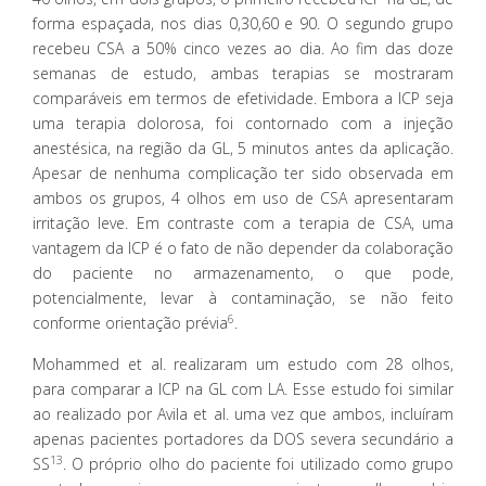
forma espaçada, nos dias 0,30,60 e 90. O segundo grupo
recebeu CSA a 50% cinco vezes ao dia. Ao fim das doze
semanas de estudo, ambas terapias se mostraram
comparáveis em termos de efetividade. Embora a ICP seja
uma terapia dolorosa, foi contornado com a injeção
anestésica, na região da GL, 5 minutos antes da aplicação.
Apesar de nenhuma complicação ter sido observada em
ambos os grupos, 4 olhos em uso de CSA apresentaram
irritação leve. Em contraste com a terapia de CSA, uma
vantagem da ICP é o fato de não depender da colaboração
do paciente no armazenamento, o que pode,
potencialmente, levar à contaminação, se não feito
6
conforme orientação prévia
.
Mohammed et al. realizaram um estudo com 28 olhos,
para comparar a ICP na GL com LA. Esse estudo foi similar
ao realizado por Avila et al. uma vez que ambos, incluíram
apenas pacientes portadores da DOS severa secundário a
13
SS
. O próprio olho do paciente foi utilizado como grupo