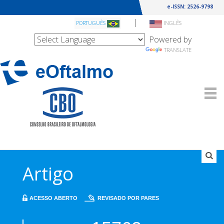
e-ISSN: 2526-9798
|
PORTUGUÊS
INGLÊS
Powered by
TRANSLATE
Artigo
ACESSO ABERTO
REVISADO POR PARES