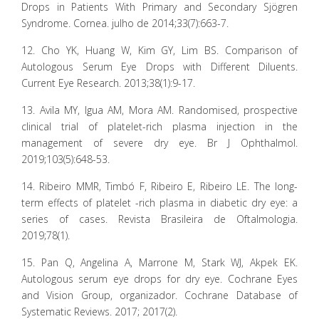
Drops in Patients With Primary and Secondary Sjögren
Syndrome. Cornea. julho de 2014;33(7):663-7.
12. Cho YK, Huang W, Kim GY, Lim BS. Comparison of
Autologous Serum Eye Drops with Different Diluents.
Current Eye Research. 2013;38(1):9-17.
13. Avila MY, Igua AM, Mora AM. Randomised, prospective
clinical trial of platelet-rich plasma injection in the
management of severe dry eye. Br J Ophthalmol.
2019;103(5):648-53.
14. Ribeiro MMR, Timbó F, Ribeiro E, Ribeiro LE. The long-
term effects of platelet -rich plasma in diabetic dry eye: a
series of cases. Revista Brasileira de Oftalmologia.
2019;78(1).
15. Pan Q, Angelina A, Marrone M, Stark WJ, Akpek EK.
Autologous serum eye drops for dry eye. Cochrane Eyes
and Vision Group, organizador. Cochrane Database of
Systematic Reviews. 2017; 2017(2).