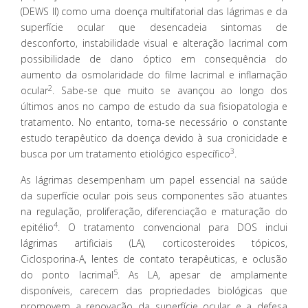
(DEWS II) como uma doença multifatorial das lágrimas e da
superfície ocular que desencadeia sintomas de
desconforto, instabilidade visual e alteração lacrimal com
possibilidade de dano óptico em consequência do
aumento da osmolaridade do filme lacrimal e inflamação
2
ocular
. Sabe-se que muito se avançou ao longo dos
últimos anos no campo de estudo da sua fisiopatologia e
tratamento. No entanto, torna-se necessário o constante
estudo terapêutico da doença devido à sua cronicidade e
3
busca por um tratamento etiológico específico
.
As lágrimas desempenham um papel essencial na saúde
da superfície ocular pois seus componentes são atuantes
na regulação, proliferação, diferenciação e maturação do
4
epitélio
. O tratamento convencional para DOS inclui
lágrimas artificiais (LA), corticosteroides tópicos,
Ciclosporina-A, lentes de contato terapêuticas, e oclusão
5
do ponto lacrimal
. As LA, apesar de amplamente
disponíveis, carecem das propriedades biológicas que
promovem a renovação da superfície ocular e a defesa