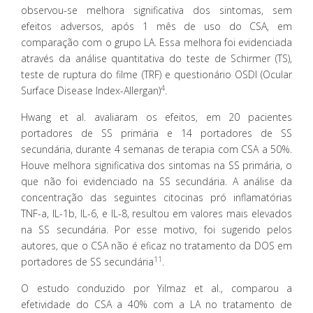
observou-se melhora significativa dos sintomas, sem
efeitos adversos, após 1 mês de uso do CSA, em
comparação com o grupo LA. Essa melhora foi evidenciada
através da análise quantitativa do teste de Schirmer (TS),
teste de ruptura do filme (TRF) e questionário OSDI (Ocular
4
Surface Disease Index-Allergan)
.
Hwang et al. avaliaram os efeitos, em 20 pacientes
portadores de SS primária e 14 portadores de SS
secundária, durante 4 semanas de terapia com CSA a 50%.
Houve melhora significativa dos sintomas na SS primária, o
que não foi evidenciado na SS secundária. A análise da
concentração das seguintes citocinas pró inflamatórias
TNF-a, IL-1b, IL-6, e IL-8, resultou em valores mais elevados
na SS secundária. Por esse motivo, foi sugerido pelos
autores, que o CSA não é eficaz no tratamento da DOS em
11
portadores de SS secundária
.
O estudo conduzido por Yilmaz et al., comparou a
efetividade do CSA a 40% com a LA no tratamento de