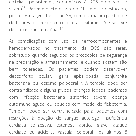
epiteliais persistentes, secundários à DOS moderada e
13
severa
. Recentemente o uso do CP, tem se destacado,
por ter vantagens frente ao SA, como a maior quantidade
de fatores de crescimento epitelial e vitamina A e ser livre
14
de citocinas inflamatórias
.
As complicações com uso de hemocomponentes e
hemoderivados no tratamento da DOS são raras,
sobretudo quando seguidos os protocolos de segurança
na preparação e armazenamento, e quando existem são
bem toleradas. Os pacientes podem desenvolver
desconforto ocular, ligeira epiteliopatia, conjuntivite
15
bacteriana ou eczema palpebral
. A terapia pode ser
contraindicada a alguns grupos: crianças, idosos, pacientes
com infecção bacteriana sistêmica severa, doença
autoimune aguda ou aqueles com medo de flebotomia.
Também pode ser contraindicada para pacientes com
restrições à doação de sangue autólogo: insuficiência
cardíaca congestiva, estenose aórtica grave, ataque
cardíaco ou acidente vascular cerebral nos últimos 6