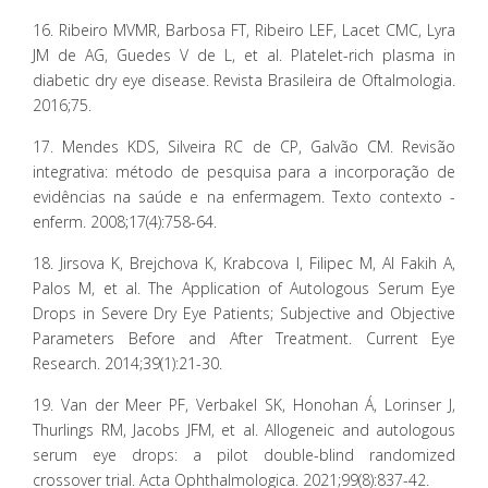
16. Ribeiro MVMR, Barbosa FT, Ribeiro LEF, Lacet CMC, Lyra
JM de AG, Guedes V de L, et al. Platelet-rich plasma in
diabetic dry eye disease. Revista Brasileira de Oftalmologia.
2016;75.
17. Mendes KDS, Silveira RC de CP, Galvão CM. Revisão
integrativa: método de pesquisa para a incorporação de
evidências na saúde e na enfermagem. Texto contexto -
enferm. 2008;17(4):758-64.
18. Jirsova K, Brejchova K, Krabcova I, Filipec M, Al Fakih A,
Palos M, et al. The Application of Autologous Serum Eye
Drops in Severe Dry Eye Patients; Subjective and Objective
Parameters Before and After Treatment. Current Eye
Research. 2014;39(1):21-30.
19. Van der Meer PF, Verbakel SK, Honohan Á, Lorinser J,
Thurlings RM, Jacobs JFM, et al. Allogeneic and autologous
serum eye drops: a pilot double-blind randomized
crossover trial. Acta Ophthalmologica. 2021;99(8):837-42.