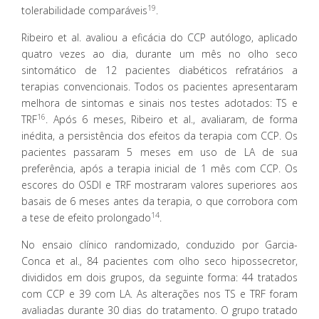
19
tolerabilidade comparáveis
.
Ribeiro et al. avaliou a eficácia do CCP autólogo, aplicado
quatro vezes ao dia, durante um mês no olho seco
sintomático de 12 pacientes diabéticos refratários a
terapias convencionais. Todos os pacientes apresentaram
melhora de sintomas e sinais nos testes adotados: TS e
16
TRF
. Após 6 meses, Ribeiro et al., avaliaram, de forma
inédita, a persistência dos efeitos da terapia com CCP. Os
pacientes passaram 5 meses em uso de LA de sua
preferência, após a terapia inicial de 1 mês com CCP. Os
escores do OSDI e TRF mostraram valores superiores aos
basais de 6 meses antes da terapia, o que corrobora com
14
a tese de efeito prolongado
.
No ensaio clínico randomizado, conduzido por Garcia-
Conca et al., 84 pacientes com olho seco hipossecretor,
divididos em dois grupos, da seguinte forma: 44 tratados
com CCP e 39 com LA. As alterações nos TS e TRF foram
avaliadas durante 30 dias do tratamento. O grupo tratado