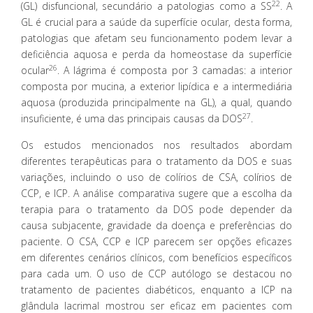
22
(GL) disfuncional, secundário a patologias como a SS
. A
GL é crucial para a saúde da superfície ocular, desta forma,
patologias que afetam seu funcionamento podem levar a
deficiência aquosa e perda da homeostase da superfície
26
ocular
. A lágrima é composta por 3 camadas: a interior
composta por mucina, a exterior lipídica e a intermediária
aquosa (produzida principalmente na GL), a qual, quando
27
insuficiente, é uma das principais causas da DOS
.
Os estudos mencionados nos resultados abordam
diferentes terapêuticas para o tratamento da DOS e suas
variações, incluindo o uso de colírios de CSA, colírios de
CCP, e ICP. A análise comparativa sugere que a escolha da
terapia para o tratamento da DOS pode depender da
causa subjacente, gravidade da doença e preferências do
paciente. O CSA, CCP e ICP parecem ser opções eficazes
em diferentes cenários clínicos, com benefícios específicos
para cada um. O uso de CCP autólogo se destacou no
tratamento de pacientes diabéticos, enquanto a ICP na
glândula lacrimal mostrou ser eficaz em pacientes com