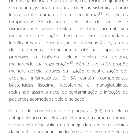
primária (ausência de outra doença do tecido conjuntivo) e
secundária (associada a outras doenças sistêmicas, como
11
lúpus, artrite reumatoide e escleroderma)
. Os efeitos
terapêuticos SA decorrem pelo fato do seu pH e
osmolaridade serem similares ao filme lacrimal. Seu
mecanismo de ação baseia-se em propriedades
lubrificantes e a concentração de vitaminas A e E, fatores
de crescimento, fibronectina e citocinas capazes de
promover o trofismo celular dentro do epitélio,
12
melhorando sua regeneração
. Além disso, o SA propõe
melhora epitelial através da ligação e neutralização por
citocinas inflamatórias. O SA contém componentes
bactericidas lisozima, lactoferrina e imunoglobulinas,
reduzindo assim o risco de contaminação e infecção de
3
pacientes acometidos pelo olho seco
.
O uso de concentrado de plaquetas (CP) tem efeito
antiapoptótico nas células do estroma da córnea e tornou-
se uma estratégia válida no manejo de diversos distúrbios
da superfície ocular, incluindo úlceras de córnea e defeitos