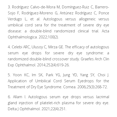
3. Rodríguez Calvo-de-Mora M, Domínguez-Ruiz C, Barrero-
Sojo F, Rodríguez-Moreno G, Antúnez Rodríguez C, Ponce
Verdugo L, et al. Autologous versus allogeneic versus
umbilical cord sera for the treatment of severe dry eye
disease: a double-blind randomized clinical trial. Acta
Ophthalmologica. 2022;100(2).
4. Celebi ARC, Ulusoy C, Mirza GE. The efficacy of autologous
serum eye drops for severe dry eye syndrome: a
randomized double-blind crossover study. Graefes Arch Clin
Exp Ophthalmol. 2014;252(4):619-26.
5. Yoon KC, Im SK, Park YG, Jung YD, Yang SY, Choi J.
Application of Umbilical Cord Serum Eyedrops for the
Treatment of Dry Eye Syndrome. Cornea. 2006;25(3):268-72.
6. Allam I. Autologous serum eye drops versus lacrimal
gland injection of platelet-rich plasma for severe dry eye.
Delta J Ophthalmol. 2021;22(4):251.