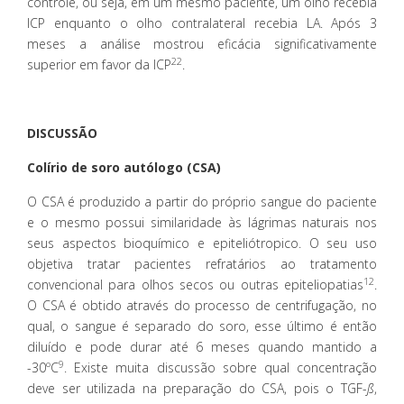
controle, ou seja, em um mesmo paciente, um olho recebia
ICP enquanto o olho contralateral recebia LA. Após 3
meses a análise mostrou eficácia significativamente
22
superior em favor da ICP
.
DISCUSSÃO
Colírio de soro autólogo (CSA)
O CSA é produzido a partir do próprio sangue do paciente
e o mesmo possui similaridade às lágrimas naturais nos
seus aspectos bioquímico e epiteliótropico. O seu uso
objetiva tratar pacientes refratários ao tratamento
12
convencional para olhos secos ou outras epiteliopatias
.
O CSA é obtido através do processo de centrifugação, no
qual, o sangue é separado do soro, esse último é então
diluído e pode durar até 6 meses quando mantido a
9
-30ºC
. Existe muita discussão sobre qual concentração
deve ser utilizada na preparação do CSA, pois o TGF-
ß
,