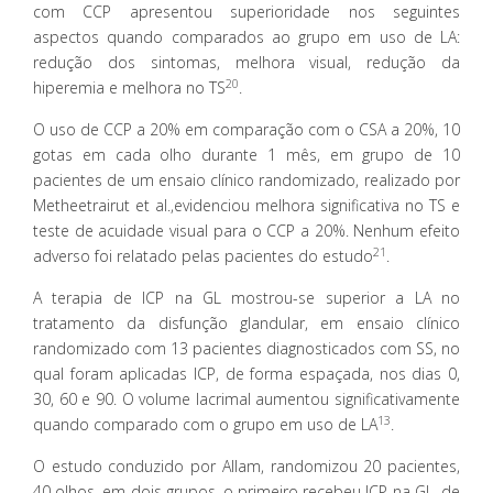
com CCP apresentou superioridade nos seguintes
aspectos quando comparados ao grupo em uso de LA:
redução dos sintomas, melhora visual, redução da
20
hiperemia e melhora no TS
.
O uso de CCP a 20% em comparação com o CSA a 20%, 10
gotas em cada olho durante 1 mês, em grupo de 10
pacientes de um ensaio clínico randomizado, realizado por
Metheetrairut et al.,evidenciou melhora significativa no TS e
teste de acuidade visual para o CCP a 20%. Nenhum efeito
21
adverso foi relatado pelas pacientes do estudo
.
A terapia de ICP na GL mostrou-se superior a LA no
tratamento da disfunção glandular, em ensaio clínico
randomizado com 13 pacientes diagnosticados com SS, no
qual foram aplicadas ICP, de forma espaçada, nos dias 0,
30, 60 e 90. O volume lacrimal aumentou significativamente
13
quando comparado com o grupo em uso de LA
.
O estudo conduzido por Allam, randomizou 20 pacientes,
40 olhos, em dois grupos, o primeiro recebeu ICP na GL, de