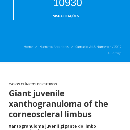
10930
VISUALIZAÇÕES
Home
Números Anteriores
Sumário Vol.3 Número 4 / 2017
Artigo
CASOS CLÍNICOS DISCUTIDOS
Giant juvenile
xanthogranuloma of the
corneoscleral limbus
Xantogranuloma juvenil gigante do limbo