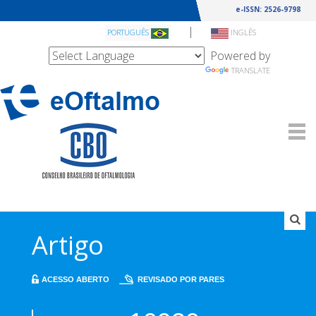
e-ISSN: 2526-9798
|
PORTUGUÊS
INGLÊS
Powered by
TRANSLATE
Artigo
ACESSO ABERTO
REVISADO POR PARES