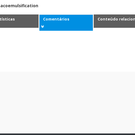
hacoemulsification
tísticas
Comentários
Conteúdo relacio