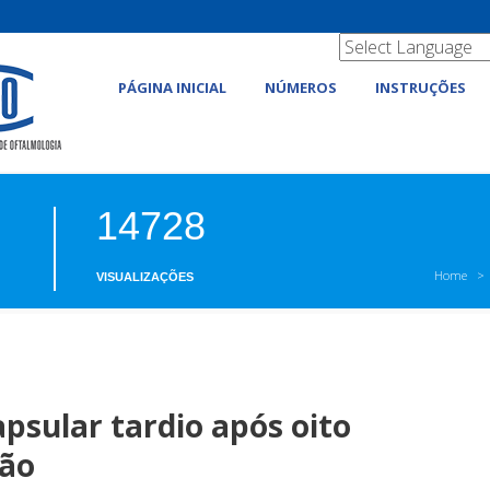
PÁGINA INICIAL
NÚMEROS
INSTRUÇÕES
14728
Home
VISUALIZAÇÕES
psular tardio após oito
ção