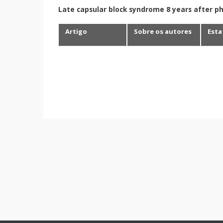
Late capsular block syndrome 8 years after p
Artigo
Sobre os autores
Esta