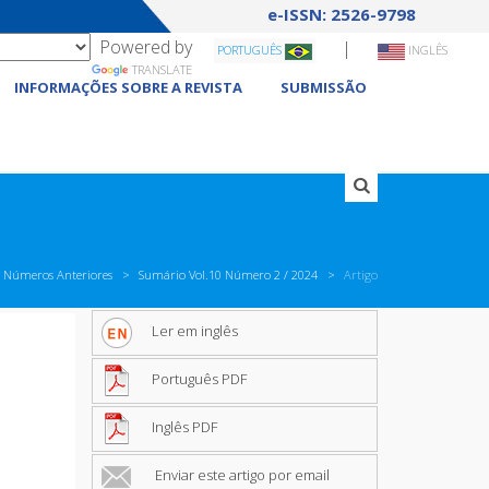
e-ISSN: 2526-9798
Powered by
|
PORTUGUÊS
INGLÊS
TRANSLATE
INFORMAÇÕES SOBRE A REVISTA
SUBMISSÃO
Números Anteriores
Sumário Vol.10 Número 2 / 2024
Artigo
Ler em inglês
Português PDF
Inglês PDF
Enviar este artigo por email