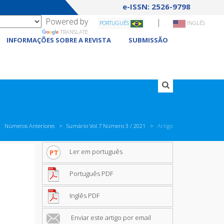
e-ISSN: 2526-9798
Powered by
|
PORTUGUÊS
INGLÊS
TRANSLATE
INFORMAÇÕES SOBRE A REVISTA
SUBMISSÃO
Números Anteriores
Sumário Vol.7 Número 3 / 2021
Artigo
Ler em português
Português PDF
Inglês PDF
Enviar este artigo por email