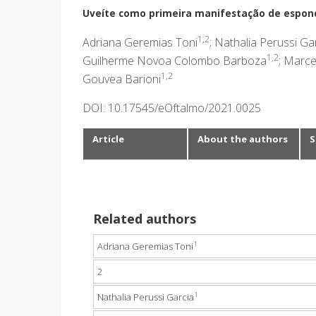
Uveíte como primeira manifestação de espondi
1,2
Adriana Geremias Toni
; Nathalia Perussi Ga
1,2
Guilherme Novoa Colombo Barboza
; Marc
1,2
Gouvea Barioni
DOI: 10.17545/eOftalmo/2021.0025
Article
About the authors
S
Related authors
1
Adriana Geremias Toni
2
1
Nathalia Perussi Garcia