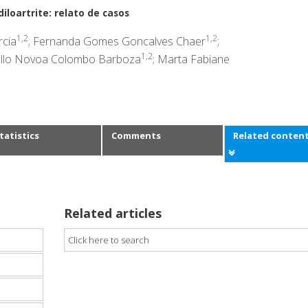
loartrite: relato de casos
1,2
1,2
rcia
; Fernanda Gomes Goncalves Chaer
;
1,2
ello Novoa Colombo Barboza
; Marta Fabiane
tatistics
Comments
Related conten
Related articles
Click here to search