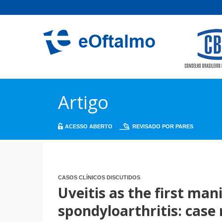
Artigo
ACESSO ABERTO
REVISADO POR PARES
CASOS CLÍNICOS DISCUTIDOS
Uveitis as the first man
spondyloarthritis: case