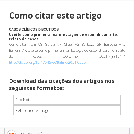
Como citar este artigo
CASOS CLÍNICOS DISCUTIDOS
Uveíte como primeira manifestação de espondiloartrite:
relato de casos
Como citar: Toni AG, Garcia NP, Chaer FG, Barboza GN, Barboza MN,
Barioni MF. Uveíte como primeira manifestação de espondiloartrite: relato
de casos. eOftalmo. 2021;7(3):151-7
http://dx.doi.org/10.17545/eOftalmo/2021.0025
Download das citações dos artigos nos
seguintes formatos:
End Note
Reference Manager
Ler em inglês