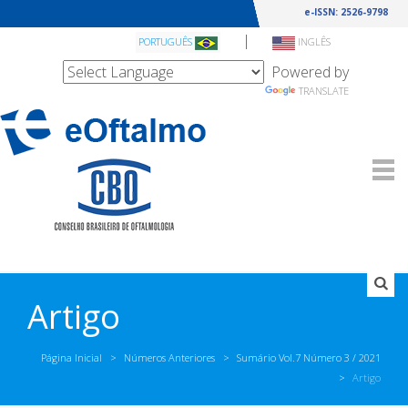
e-ISSN: 2526-9798
|
PORTUGUÊS
INGLÊS
Powered by
TRANSLATE
Artigo
Página Inicial
Números Anteriores
Sumário Vol.7 Número 3 / 2021
Artigo