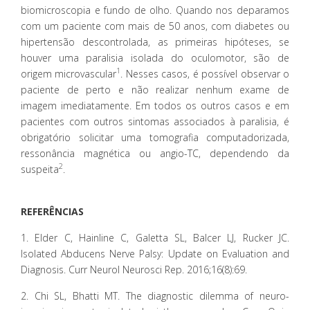
biomicroscopia e fundo de olho. Quando nos deparamos
com um paciente com mais de 50 anos, com diabetes ou
hipertensão descontrolada, as primeiras hipóteses, se
houver uma paralisia isolada do oculomotor, são de
1
origem microvascular
. Nesses casos, é possível observar o
paciente de perto e não realizar nenhum exame de
imagem imediatamente. Em todos os outros casos e em
pacientes com outros sintomas associados à paralisia, é
obrigatório solicitar uma tomografia computadorizada,
ressonância magnética ou angio-TC, dependendo da
2
suspeita
.
REFERÊNCIAS
1. Elder C, Hainline C, Galetta SL, Balcer LJ, Rucker JC.
Isolated Abducens Nerve Palsy: Update on Evaluation and
Diagnosis. Curr Neurol Neurosci Rep. 2016;16(8):69.
2. Chi SL, Bhatti MT. The diagnostic dilemma of neuro-