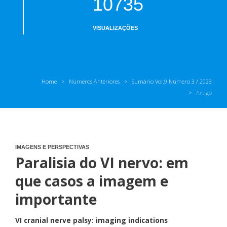
10735
VISUALIZAÇÕES
Home
Números Anteriores
Sumário Vol.9 Número 3 / 2023
Artigo
IMAGENS E PERSPECTIVAS
Paralisia do VI nervo: em
que casos a imagem e
importante
VI cranial nerve palsy: imaging indications