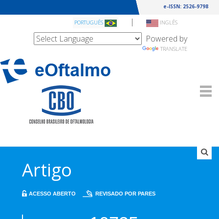
e-ISSN: 2526-9798
|
PORTUGUÊS
INGLÊS
Powered by
TRANSLATE
Artigo
ACESSO ABERTO
REVISADO POR PARES