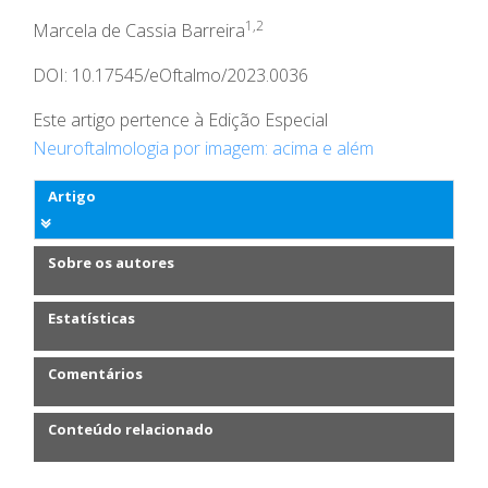
1,2
Marcela de Cassia Barreira
DOI: 10.17545/eOftalmo/2023.0036
Este artigo pertence à Edição Especial
Neuroftalmologia por imagem: acima e além
Artigo
Sobre os autores
Estatísticas
Comentários
Conteúdo relacionado