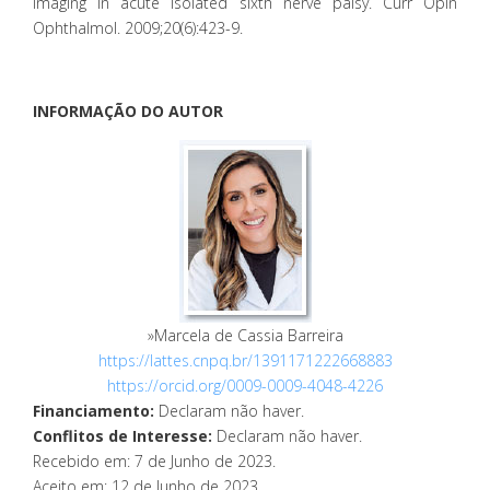
imaging in acute isolated sixth nerve palsy. Curr Opin
Ophthalmol. 2009;20(6):423-9.
INFORMAÇÃO DO AUTOR
»Marcela de Cassia Barreira
https://lattes.cnpq.br/1391171222668883
https://orcid.org/0009-0009-4048-4226
Financiamento:
Declaram não haver.
Conflitos de Interesse:
Declaram não haver.
Recebido em
:
7 de Junho de 2023
.
Aceito em
:
12 de Junho de 2023
.