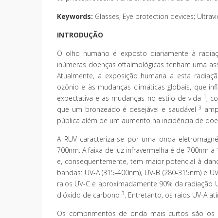
Keywords:
Glasses; Eye protection devices; Ultravio
INTRODUÇÃO
O olho humano é exposto diariamente à radiação
inúmeras doenças oftalmológicas tenham uma ass
Atualmente, a exposição humana a esta radiaç
ozônio e às mudanças climáticas globais, que inf
1
expectativa e as mudanças no estilo de vida
, c
3
que um bronzeado é desejável e saudável
ampl
pública além de um aumento na incidência de doe
A RUV caracteriza-se por uma onda eletromagnét
700nm. A faixa de luz infravermelha é de 700nm a 
e, consequentemente, tem maior potencial à danos
bandas: UV-A (315-400nm), UV-B (280-315nm) e UV
raios UV-C e aproximadamente 90% da radiação UV
3
dióxido de carbono
. Entretanto, os raios UV-A 
Os comprimentos de onda mais curtos são os ma