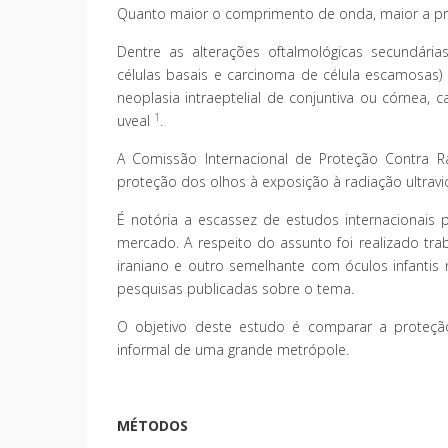
Quanto maior o comprimento de onda, maior a prop
Dentre as alterações oftalmológicas secundári
células basais e carcinoma de célula escamosas)
neoplasia intraeptelial de conjuntiva ou córnea, 
1
uveal
.
A Comissão Internacional de Proteção Contra Ra
proteção dos olhos à exposição à radiação ultrav
É notória a escassez de estudos internacionais 
mercado. A respeito do assunto foi realizado tra
iraniano e outro semelhante com óculos infanti
pesquisas publicadas sobre o tema.
O objetivo deste estudo é comparar a proteção
informal de uma grande metrópole.
MÉTODOS