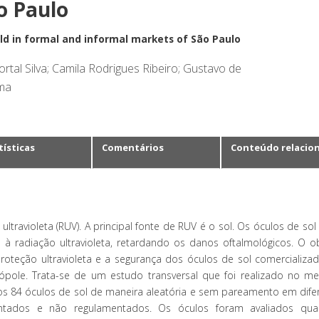
o Paulo
old in formal and informal markets of São Paulo
tal Silva; Camila Rodrigues Ribeiro; Gustavo de
ima
tísticas
Comentários
Conteúdo relacio
travioleta (RUV). A principal fonte de RUV é o sol. Os óculos de sol
à radiação ultravioleta, retardando os danos oftalmológicos. O ob
oteção ultravioleta e a segurança dos óculos de sol comercializa
pole. Trata-se de um estudo transversal que foi realizado no m
os 84 óculos de sol de maneira aleatória e sem pareamento em dife
entados e não regulamentados. Os óculos foram avaliados qu