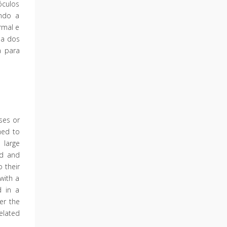
óculos
ando a
rmal e
ia dos
a para
ses or
med to
 large
ed and
 their
with a
d in a
er the
elated