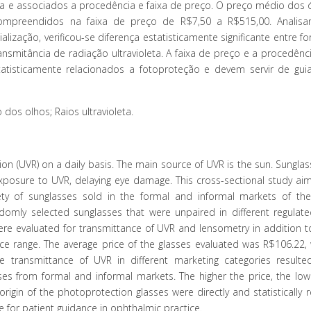
ria e associados a procedência e faixa de preço. O preço médio dos 
compreendidos na faixa de preço de R$7,50 a R$515,00. Analis
lização, verificou-se diferença estatisticamente significante entre fo
nsmitância de radiação ultravioleta. A faixa de preço e a procedênc
atisticamente relacionados a fotoproteção e devem servir de gui
dos olhos; Raios ultravioleta.
ion (UVR) on a daily basis. The main source of UVR is the sun. Sunglas
exposure to UVR, delaying eye damage. This cross-sectional study ai
y of sunglasses sold in the formal and informal markets of the
domly selected sunglasses that were unpaired in different regulat
ere evaluated for transmittance of UVR and lensometry in addition to
ce range. The average price of the glasses evaluated was R$106.22, 
e transmittance of UVR in different marketing categories resulte
asses from formal and informal markets. The higher the price, the low
igin of the photoprotection glasses were directly and statistically r
 for patient guidance in ophthalmic practice.