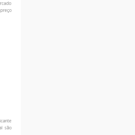
ercado
 preço
icante
al são