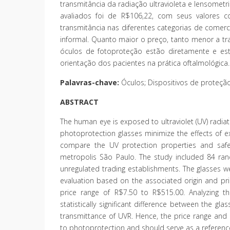
transmitância da radiação ultravioleta e lensomet
avaliados foi de R$106,22, com seus valores 
transmitância nas diferentes categorias de comercia
informal. Quanto maior o preço, tanto menor a tra
óculos de fotoproteção estão diretamente e est
orientação dos pacientes na prática oftalmológica.
Palavras-chave:
Óculos; Dispositivos de proteção 
ABSTRACT
The human eye is exposed to ultraviolet (UV) radiat
photoprotection glasses minimize the effects of 
compare the UV protection properties and safet
metropolis São Paulo. The study included 84 ran
unregulated trading establishments. The glasses w
evaluation based on the associated origin and pri
price range of R$7.50 to R$515.00. Analyzing th
statistically significant difference between the gl
transmittance of UVR. Hence, the price range and or
to photoprotection and should serve as a reference