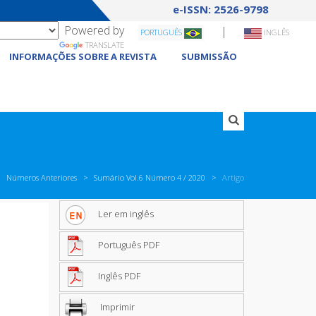
e-ISSN: 2526-9798
Powered by
|
PORTUGUÊS
INGLÊS
TRANSLATE
INFORMAÇÕES SOBRE A REVISTA
SUBMISSÃO
Números Anteriores
Sumário Vol.6 Número 4 / 2020
Artigo
Ler em inglês
Português PDF
Inglês PDF
Imprimir