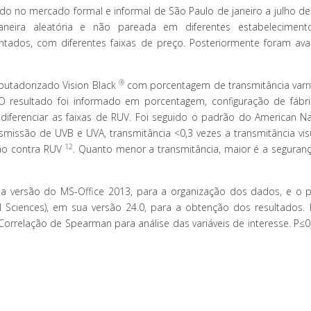
ado no mercado formal e informal de São Paulo de janeiro a julho de
eira aleatória e não pareada em diferentes estabeleciment
tados, com diferentes faixas de preço. Posteriormente foram ava
®
mputadorizado Vision Black
com porcentagem de transmitância varr
 O resultado foi informado em porcentagem, configuração de fábr
diferenciar as faixas de RUV. Foi seguido o padrão do American Na
nsmissão de UVB e UVA, transmitância <0,3 vezes a transmitância vis
12
eção contra RUV
. Quanto menor a transmitância, maior é a seguran
 sua versão do MS-Office 2013, para a organização dos dados, e o 
cial Sciences), em sua versão 24.0, para a obtenção dos resultados.
orrelação de Spearman para análise das variáveis de interesse. P≤0,