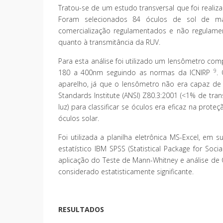
Tratou-se de um estudo transversal que foi realiz
Foram selecionados 84 óculos de sol de man
comercialização regulamentados e não regulamen
quanto à transmitância da RUV.
Para esta análise foi utilizado um lensômetro co
9
180 a 400nm seguindo as normas da ICNIRP
.
aparelho, já que o lensômetro não era capaz de 
Standards Institute (ANSI) Z80.3:2001 (<1% de tra
luz) para classificar se óculos era eficaz na prot
óculos solar.
Foi utilizada a planilha eletrônica MS-Excel, em
estatístico IBM SPSS (Statistical Package for So
aplicação do Teste de Mann-Whitney e análise de C
considerado estatisticamente significante.
RESULTADOS