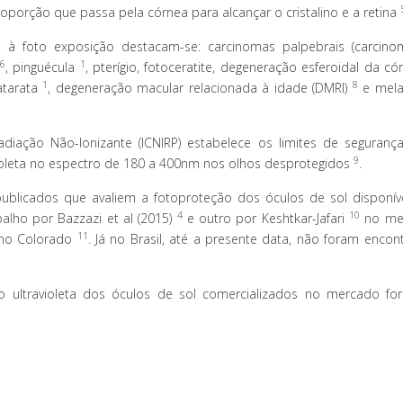
orção que passa pela córnea para alcançar o cristalino e a retina
as à foto exposição destacam-se: carcinomas palpebrais (carcin
6
1
, pinguécula
, pterígio, fotoceratite, degeneração esferoidal da c
1
8
catarata
, degeneração macular relacionada à idade (DMRI)
e mel
diação Não-Ionizante (ICNIRP) estabelece os limites de seguranç
9
ioleta no espectro de 180 a 400nm nos olhos desprotegidos
.
publicados que avaliem a fotoproteção dos óculos de sol disponív
4
10
balho por Bazzazi et al (2015)
e outro por Keshtkar-Jafari
no me
11
s no Colorado
. Já no Brasil, até a presente data, não foram encon
 ultravioleta dos óculos de sol comercializados no mercado fo