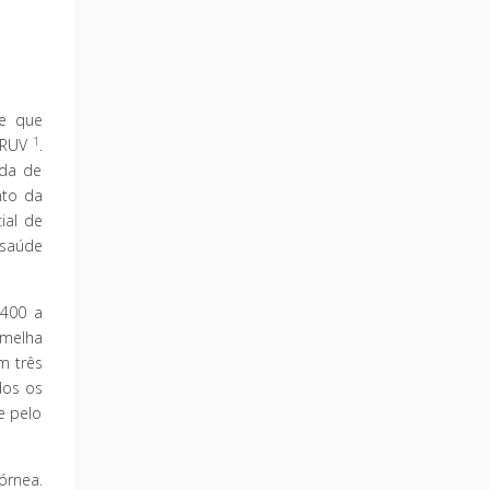
se que
1
à RUV
.
ada de
nto da
ial de
 saúde
 400 a
rmelha
m três
dos os
e pelo
órnea.