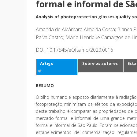
formal e informal de Sã
Analysis of photoprotection glasses quality s
Amanda de Alcântara Almeida Costa; Bianca Por
Paiva Castro; Mário Henrique Camargos de L
DOI: 10.17545/eOftalmo/2020.0016
Artigo
Sobre os autores
Esta
RESUMO
O olho humano é exposto diariamente à radiação ul
fotoproteção minimizam os efeitos da exposição 
deste trabalho é comparar as propriedades de pr
mercado formal e informal de uma grande metró
formal e informal de São Paulo. Foram selecionad
estabelecimentos de comercialização regulam