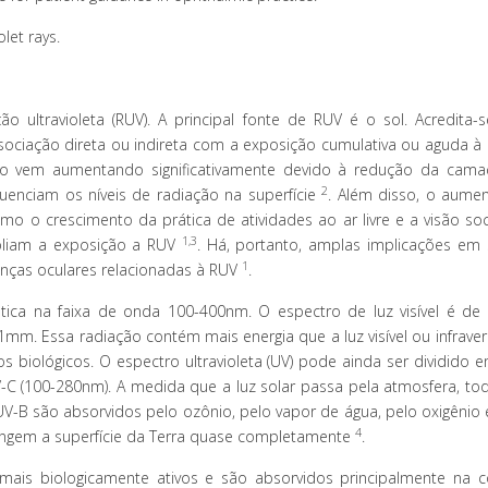
let rays.
 ultravioleta (RUV). A principal fonte de RUV é o sol. Acredita-
ociação direta ou indireta com a exposição cumulativa ou aguda 
ão vem aumentando significativamente devido à redução da cam
2
luenciam os níveis de radiação na superfície
. Além disso, o aume
omo o crescimento da prática de atividades ao ar livre e a visão soc
1,3
iam a exposição a RUV
. Há, portanto, amplas implicações em
1
nças oculares relacionadas à RUV
.
ica na faixa de onda 100-400nm. O espectro de luz visível é de
1mm. Essa radiação contém mais energia que a luz visível ou infrave
 biológicos. O espectro ultravioleta (UV) pode ainda ser dividido e
-C (100-280nm). A medida que a luz solar passa pela atmosfera, to
-B são absorvidos pelo ozônio, pelo vapor de água, pelo oxigênio 
4
atingem a superfície da Terra quase completamente
.
is biologicamente ativos e são absorvidos principalmente na c