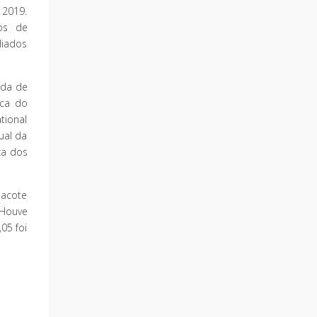
 2019.
os de
liados
ida de
ica do
tional
ual da
ça dos
pacote
 Houve
05 foi