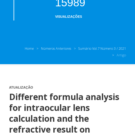
15989
VISUALIZAÇÕES
Home
Números Anteriores
Sumário Vol.7 Número 3 / 2021
Artigo
ATUALIZAÇÃO
Different formula analysis
for intraocular lens
calculation and the
refractive result on