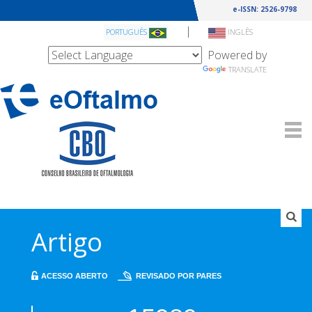
e-ISSN: 2526-9798
|
PORTUGUÊS
INGLÊS
Powered by
TRANSLATE
Artigo
ACESSO ABERTO
REVISADO POR PARES