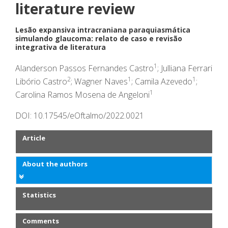
literature review
Lesão expansiva intracraniana paraquiasmática
simulando glaucoma: relato de caso e revisão
integrativa de literatura
1
Alanderson Passos Fernandes Castro
; Julliana Ferrari
2
1
1
Libório Castro
; Wagner Naves
; Camila Azevedo
;
1
Carolina Ramos Mosena de Angeloni
DOI: 10.17545/eOftalmo/2022.0021
Article
About the authors
Statistics
Comments