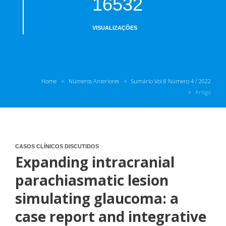
16532
VISUALIZAÇÕES
Home
Números Anteriores
Sumário Vol.8 Número 4 / 2022
Artigo
CASOS CLÍNICOS DISCUTIDOS
Expanding intracranial
parachiasmatic lesion
simulating glaucoma: a
case report and integrative