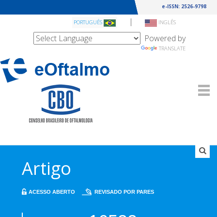
e-ISSN: 2526-9798
|
PORTUGUÊS
INGLÊS
Powered by
TRANSLATE
Artigo
ACESSO ABERTO
REVISADO POR PARES