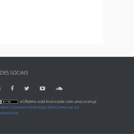
DES SOCIAIS
eOftalmo está licenciada com uma Licença
eative Commons Atribuição-NãoComercial 4.0
ernacional
.