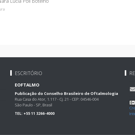
Nara Lúcia Poli Botelho
ura
ESCRITÓRIO
RE
EOFTALMO
Publicação do Conselho Brasileiro de Oftalmologia
Rua Casa do Ator, 1.117 - Cj. 21 - CEP: 04546-004
São Paulo - SP, Brasil
Cr
TEL:
+55 11 3266-4000
Int