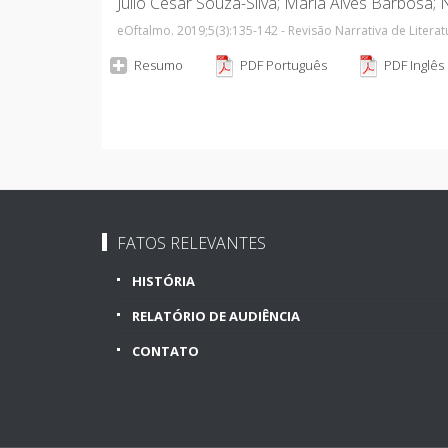
Julio Cesar Souza-Silva; Maria Alves Barbosa; 
eOftalmo. 2019;5
(3)
:135-142 - Revisão Narrativa de Literat
Resumo
PDF Português
PDF Inglês
FATOS RELEVANTES
HISTÓRIA
RELATÓRIO DE AUDIÊNCIA
CONTATO