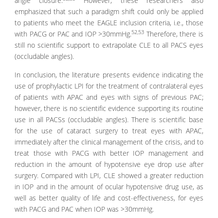
angle closure.
However, these researchers also
emphasized that such a paradigm shift could only be applied
to patients who meet the EAGLE inclusion criteria, i.e., those
52,53
with PACG or PAC and IOP >30mmHg.
Therefore, there is
still no scientific support to extrapolate CLE to all PACS eyes
(occludable angles).
In conclusion, the literature presents evidence indicating the
use of prophylactic LPI for the treatment of contralateral eyes
of patients with APAC and eyes with signs of previous PAC;
however, there is no scientific evidence supporting its routine
use in all PACSs (occludable angles). There is scientific base
for the use of cataract surgery to treat eyes with APAC,
immediately after the clinical management of the crisis, and to
treat those with PACG with better IOP management and
reduction in the amount of hypotensive eye drop use after
surgery. Compared with LPI, CLE showed a greater reduction
in IOP and in the amount of ocular hypotensive drug use, as
well as better quality of life and cost-effectiveness, for eyes
with PACG and PAC when IOP was >30mmHg.