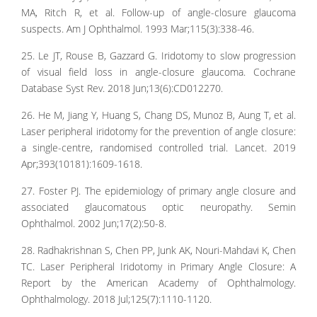
MA, Ritch R, et al. Follow-up of angle-closure glaucoma
suspects. Am J Ophthalmol. 1993 Mar;115(3):338-46.
25. Le JT, Rouse B, Gazzard G. Iridotomy to slow progression
of visual field loss in angle-closure glaucoma. Cochrane
Database Syst Rev. 2018 Jun;13(6):CD012270.
26. He M, Jiang Y, Huang S, Chang DS, Munoz B, Aung T, et al.
Laser peripheral iridotomy for the prevention of angle closure:
a single-centre, randomised controlled trial. Lancet. 2019
Apr;393(10181):1609-1618.
27. Foster PJ. The epidemiology of primary angle closure and
associated glaucomatous optic neuropathy. Semin
Ophthalmol. 2002 Jun;17(2):50-8.
28. Radhakrishnan S, Chen PP, Junk AK, Nouri-Mahdavi K, Chen
TC. Laser Peripheral Iridotomy in Primary Angle Closure: A
Report by the American Academy of Ophthalmology.
Ophthalmology. 2018 Jul;125(7):1110-1120.