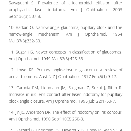
Sawaguchi S. Prevalence of ciliochoroidal effusion after
prophylactic laser iridotomy. Am J Ophthalmol. 2003
Sep;136(3):537-8.
10. Barkan O. Narrow-angle glaucoma; pupillary block and the
narrow-angle mechanism. Am J Ophthalmol. 1954
Mar;37(3):332-50.
11. Sugar HS. Newer concepts in classification of glaucomas.
Am J Ophthalmol. 1949 Mar;32(3):425-33.
12. Lowe RF. Primary angle-closure glaucoma: a review of
ocular biometry. Aust N Z J Ophthalmol. 1977 Feb;5(1):9-17.
13. Caronia RM, Liebmann JM, Stegman Z, Sokol J, Ritch R.
Increase in iris-lens contact after laser iridotomy for pupillary
block angle closure. Am J Ophthalmol. 1996 Jul;122(1):53-7.
14. Jin JC, Anderson DR. The effect of iridotomy on iris contour.
Am J Ophthalmol. 1990 Sep;110(3):260-3.
15. Gazzard G, Friedman DS, Devereux JG, Chew P, Seah SK. A