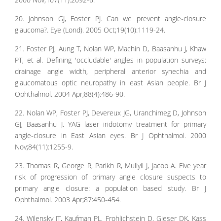
20. Johnson GJ, Foster PJ. Can we prevent angle-closure
glaucoma?. Eye (Lond). 2005 Oct;19(10):1119-24.
21. Foster PJ, Aung T, Nolan WP, Machin D, Baasanhu J, Khaw
PT, et al. Defining 'occludable' angles in population surveys:
drainage angle width, peripheral anterior synechia and
glaucomatous optic neuropathy in east Asian people. Br J
Ophthalmol. 2004 Apr;88(4):486-90.
22. Nolan WP, Foster PJ, Devereux JG, Uranchimeg D, Johnson
GJ, Baasanhu J. YAG laser iridotomy treatment for primary
angle-closure in East Asian eyes. Br J Ophthalmol. 2000
Nov;84(11):1255-9.
23. Thomas R, George R, Parikh R, Muliyil J, Jacob A. Five year
risk of progression of primary angle closure suspects to
primary angle closure: a population based study. Br J
Ophthalmol. 2003 Apr;87:450-454.
24. Wilensky JT, Kaufman PL, Frohlichstein D, Gieser DK, Kass