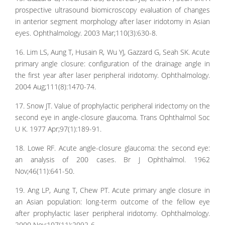
prospective ultrasound biomicroscopy evaluation of changes
in anterior segment morphology after laser iridotomy in Asian
eyes. Ophthalmology. 2003 Mar;110(3):630-8.
16. Lim LS, Aung T, Husain R, Wu YJ, Gazzard G, Seah SK. Acute
primary angle closure: configuration of the drainage angle in
the first year after laser peripheral iridotomy. Ophthalmology.
2004 Aug;111(8):1470-74.
17. Snow JT. Value of prophylactic peripheral iridectomy on the
second eye in angle-closure glaucoma. Trans Ophthalmol Soc
U K. 1977 Apr;97(1):189-91.
18. Lowe RF. Acute angle-closure glaucoma: the second eye:
an analysis of 200 cases. Br J Ophthalmol. 1962
Nov;46(11):641-50.
19. Ang LP, Aung T, Chew PT. Acute primary angle closure in
an Asian population: long-term outcome of the fellow eye
after prophylactic laser peripheral iridotomy. Ophthalmology.
2000 Nov;107(11):2092-6.