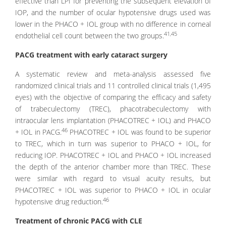
effective than LPI for preventing the subsequent elevation of
IOP, and the number of ocular hypotensive drugs used was
lower in the PHACO + IOL group with no difference in corneal
41,45
endothelial cell count between the two groups.
PACG treatment with early cataract surgery
A systematic review and meta-analysis assessed five
randomized clinical trials and 11 controlled clinical trials (1,495
eyes) with the objective of comparing the efficacy and safety
of trabeculectomy (TREC), phacotrabeculectomy with
intraocular lens implantation (PHACOTREC + IOL) and PHACO
46
+ IOL in PACG.
PHACOTREC + IOL was found to be superior
to TREC, which in turn was superior to PHACO + IOL, for
reducing IOP. PHACOTREC + IOL and PHACO + IOL increased
the depth of the anterior chamber more than TREC. These
were similar with regard to visual acuity results, but
PHACOTREC + IOL was superior to PHACO + IOL in ocular
46
hypotensive drug reduction.
Treatment of chronic PACG with CLE