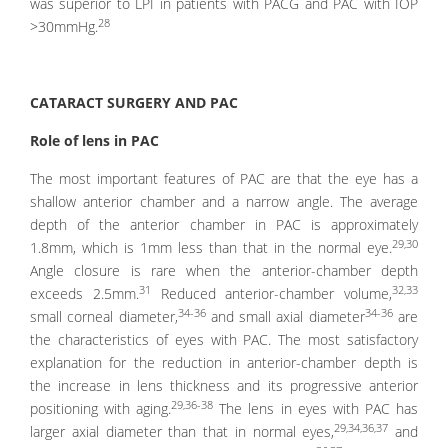
was superior to LPI in patients with PACG and PAC with IOP
28
>30mmHg.
CATARACT SURGERY AND PAC
Role of lens in PAC
The most important features of PAC are that the eye has a
shallow anterior chamber and a narrow angle. The average
depth of the anterior chamber in PAC is approximately
29,30
1.8mm, which is 1mm less than that in the normal eye.
Angle closure is rare when the anterior-chamber depth
31
32,33
exceeds 2.5mm.
Reduced anterior-chamber volume,
34-36
34-36
small corneal diameter,
and small axial diameter
are
the characteristics of eyes with PAC. The most satisfactory
explanation for the reduction in anterior-chamber depth is
the increase in lens thickness and its progressive anterior
29,36-38
positioning with aging.
The lens in eyes with PAC has
29,34,36,37
larger axial diameter than that in normal eyes,
and