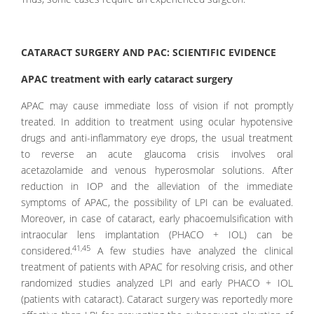
CATARACT SURGERY AND PAC: SCIENTIFIC EVIDENCE
APAC treatment with early cataract surgery
APAC may cause immediate loss of vision if not promptly
treated. In addition to treatment using ocular hypotensive
drugs and anti-inflammatory eye drops, the usual treatment
to reverse an acute glaucoma crisis involves oral
acetazolamide and venous hyperosmolar solutions. After
reduction in IOP and the alleviation of the immediate
symptoms of APAC, the possibility of LPI can be evaluated.
Moreover, in case of cataract, early phacoemulsification with
intraocular lens implantation (PHACO + IOL) can be
41,45
considered.
A few studies have analyzed the clinical
treatment of patients with APAC for resolving crisis, and other
randomized studies analyzed LPI and early PHACO + IOL
(patients with cataract). Cataract surgery was reportedly more