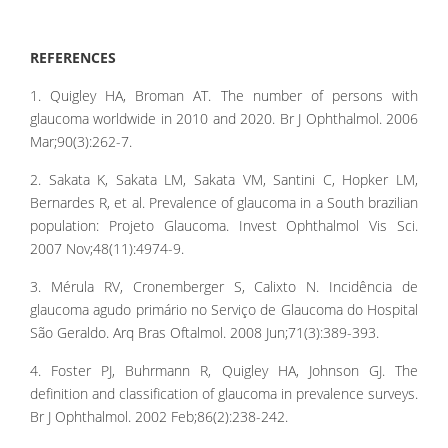
REFERENCES
1. Quigley HA, Broman AT. The number of persons with
glaucoma worldwide in 2010 and 2020. Br J Ophthalmol. 2006
Mar;90(3):262-7.
2. Sakata K, Sakata LM, Sakata VM, Santini C, Hopker LM,
Bernardes R, et al. Prevalence of glaucoma in a South brazilian
population: Projeto Glaucoma. Invest Ophthalmol Vis Sci.
2007 Nov;48(11):4974-9.
3. Mérula RV, Cronemberger S, Calixto N. Incidência de
glaucoma agudo primário no Serviço de Glaucoma do Hospital
São Geraldo. Arq Bras Oftalmol. 2008 Jun;71(3):389-393.
4. Foster PJ, Buhrmann R, Quigley HA, Johnson GJ. The
definition and classification of glaucoma in prevalence surveys.
Br J Ophthalmol. 2002 Feb;86(2):238-242.