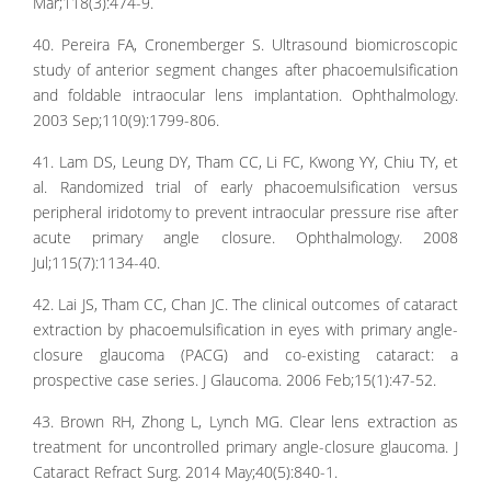
Mar;118(3):474-9.
40. Pereira FA, Cronemberger S. Ultrasound biomicroscopic
study of anterior segment changes after phacoemulsification
and foldable intraocular lens implantation. Ophthalmology.
2003 Sep;110(9):1799-806.
41. Lam DS, Leung DY, Tham CC, Li FC, Kwong YY, Chiu TY, et
al. Randomized trial of early phacoemulsification versus
peripheral iridotomy to prevent intraocular pressure rise after
acute primary angle closure. Ophthalmology. 2008
Jul;115(7):1134-40.
42. Lai JS, Tham CC, Chan JC. The clinical outcomes of cataract
extraction by phacoemulsification in eyes with primary angle-
closure glaucoma (PACG) and co-existing cataract: a
prospective case series. J Glaucoma. 2006 Feb;15(1):47-52.
43. Brown RH, Zhong L, Lynch MG. Clear lens extraction as
treatment for uncontrolled primary angle-closure glaucoma. J
Cataract Refract Surg. 2014 May;40(5):840-1.