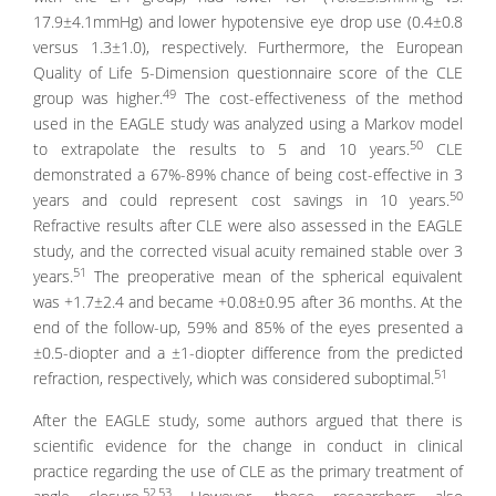
17.9±4.1mmHg) and lower hypotensive eye drop use (0.4±0.8
versus 1.3±1.0), respectively. Furthermore, the European
Quality of Life 5-Dimension questionnaire score of the CLE
49
group was higher.
The cost-effectiveness of the method
used in the EAGLE study was analyzed using a Markov model
50
to extrapolate the results to 5 and 10 years.
CLE
demonstrated a 67%-89% chance of being cost-effective in 3
50
years and could represent cost savings in 10 years.
Refractive results after CLE were also assessed in the EAGLE
study, and the corrected visual acuity remained stable over 3
51
years.
The preoperative mean of the spherical equivalent
was +1.7±2.4 and became +0.08±0.95 after 36 months. At the
end of the follow-up, 59% and 85% of the eyes presented a
±0.5-diopter and a ±1-diopter difference from the predicted
51
refraction, respectively, which was considered suboptimal.
After the EAGLE study, some authors argued that there is
scientific evidence for the change in conduct in clinical
practice regarding the use of CLE as the primary treatment of
52,53