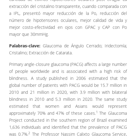
extracción del cristalino transparente, cuando comparada con
a IPL, presentó mayor reducción de la Po, reducción del
número de hipotensores oculares, mejor calidad de vida y
mejor costo-efectividad en ojos con GPAC y CAP con Po
mayor que 30mmHg.
Palabras-clave:
Glaucoma de Ángulo Cerrado; Iridectomía;
Cristalino; Extracción de Catarata.
Primary angle-closure glaucoma (PACG) affects a large number
of people worldwide and is associated with a high risk of
blindness. A study published in 2006 estimated that the
global number of patients with PACG would be 15.7 million in
2010 and 21 million in 2020, with 3.9 million with bilateral
blindness in 2010 and 5.3 million in 2020. The same study
estimated that women and Asians would represent
1
approximately 70% and 47% of these cases.
The Glaucoma
Project conducted in the southern region of Brazil examined
1,636 individuals and identified that the prevalence of PACG
2
was 0.7%.
The Professor Nassim Calixto Glaucoma Service,