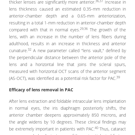
36,37
thicker lenses are significantly more anterior.
Increase in
lens thickness caused an estimated 0.35-mm reduction in
anterior-chamber depth and a 0.65-mm anteriorization,
resulting in a total 1-mm reduction in anterior-chamber depth
29,36
compared with that in normal eyes.
The growth of the
lens, with an increase in the number of lens fibers during
adulthood, results in an increase in thickness and anterior
32
curvature.
A new parameter called "lens vault," defined by
the perpendicular distance between the anterior pole of the
lens and a horizontal line that joins the scleral spurs,
measured with horizontal OCT scans of the anterior segment
39
(AS-OCT), was identified as a potential risk factor for PAC.
Efficacy of lens removal in PAC
After lens extraction and foldable intraocular lens implantation
in normal eyes, the iris diaphragm posteriorly shifts, the
anterior chamber deepens approximately 850 microns, and
the angle widens by 10 degrees. These clinical findings may
40
be extremely important in patients with PAC.
Thus, cataract