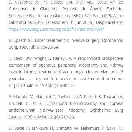
5. Vasconcellos JPC, Sakata LM, Silva MJL, Costa VP. 2o
Consenso de Glaucoma Primário de Ângulo Fechado.
Sociedade Brasileira de Glaucoma (SBG). São Paulo (SP): Alcon
Laboratórios; 2012; [acesso em 01 jun 2019]. Disponível em:
https://www.sbglaucoma.org.br/pdf/consenso04.pdf
6. Spaeth GL. Laser treatment is invasive surgery. Ophthalmic
Surg. 1988 Jul;19(7):463-64.
7. Fleck BW, Wright E, Fairley EA. A randomised prospective
comparison of operative peripheral iridectomy and Nd:YAG
laser iridotomy treatment of acute angle closure glaucoma: 3
year visual acuity and intraocular pressure control outcome.
Br J Ophthalmol. 1997;81(10):884-8.
8. Marraffa M, Marchini G, Pagliarusco A, Perfetti S, Toscano A,
Brunelli C, et al. Ultrasound biomicroscopy and corneal
endotheliumin Nd:YAG-laser iridotomy. Ophthalmic Surg
Lasers. 1995 Nov/Dec;26(6):519-23.
9. Sakai H, Ishikawa H, Shinzato M, Nakamura Y, Sakai M,