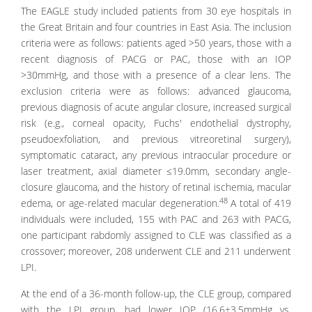
The EAGLE study included patients from 30 eye hospitals in
the Great Britain and four countries in East Asia. The inclusion
criteria were as follows: patients aged >50 years, those with a
recent diagnosis of PACG or PAC, those with an IOP
>30mmHg, and those with a presence of a clear lens. The
exclusion criteria were as follows: advanced glaucoma,
previous diagnosis of acute angular closure, increased surgical
risk (e.g., corneal opacity, Fuchs' endothelial dystrophy,
pseudoexfoliation, and previous vitreoretinal surgery),
symptomatic cataract, any previous intraocular procedure or
laser treatment, axial diameter ≤19.0mm, secondary angle-
closure glaucoma, and the history of retinal ischemia, macular
48
edema, or age-related macular degeneration.
A total of 419
individuals were included, 155 with PAC and 263 with PACG,
one participant rabdomly assigned to CLE was classified as a
crossover; moreover, 208 underwent CLE and 211 underwent
LPI.
At the end of a 36-month follow-up, the CLE group, compared
with the LPI group, had lower IOP (16.6±3.5mmHg vs.