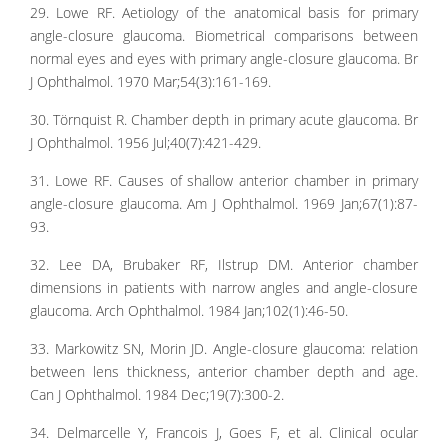
29. Lowe RF. Aetiology of the anatomical basis for primary
angle-closure glaucoma. Biometrical comparisons between
normal eyes and eyes with primary angle-closure glaucoma. Br
J Ophthalmol. 1970 Mar;54(3):161-169.
30. Törnquist R. Chamber depth in primary acute glaucoma. Br
J Ophthalmol. 1956 Jul;40(7):421-429.
31. Lowe RF. Causes of shallow anterior chamber in primary
angle-closure glaucoma. Am J Ophthalmol. 1969 Jan;67(1):87-
93.
32. Lee DA, Brubaker RF, Ilstrup DM. Anterior chamber
dimensions in patients with narrow angles and angle-closure
glaucoma. Arch Ophthalmol. 1984 Jan;102(1):46-50.
33. Markowitz SN, Morin JD. Angle-closure glaucoma: relation
between lens thickness, anterior chamber depth and age.
Can J Ophthalmol. 1984 Dec;19(7):300-2.
34. Delmarcelle Y, Francois J, Goes F, et al. Clinical ocular