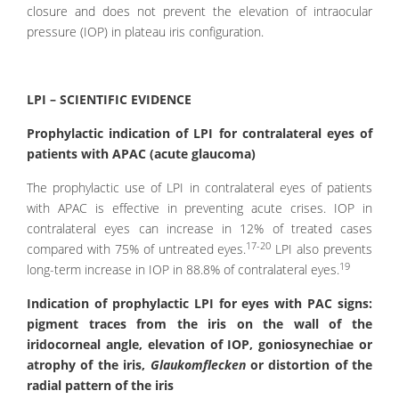
closure and does not prevent the elevation of intraocular
pressure (IOP) in plateau iris configuration.
LPI – SCIENTIFIC EVIDENCE
Prophylactic indication of LPI for contralateral eyes of
patients with APAC (acute glaucoma)
The prophylactic use of LPI in contralateral eyes of patients
with APAC is effective in preventing acute crises. IOP in
contralateral eyes can increase in 12% of treated cases
17-20
compared with 75% of untreated eyes.
LPI also prevents
19
long-term increase in IOP in 88.8% of contralateral eyes.
Indication of prophylactic LPI for eyes with PAC signs:
pigment traces from the iris on the wall of the
iridocorneal angle, elevation of IOP, goniosynechiae or
atrophy of the iris,
Glaukomflecken
or distortion of the
radial pattern of the iris