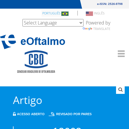
e-ISSN: 2526-9798
|
PORTUGUÊS
INGLÊS
Powered by
TRANSLATE
Artigo
ACESSO ABERTO
REVISADO POR PARES