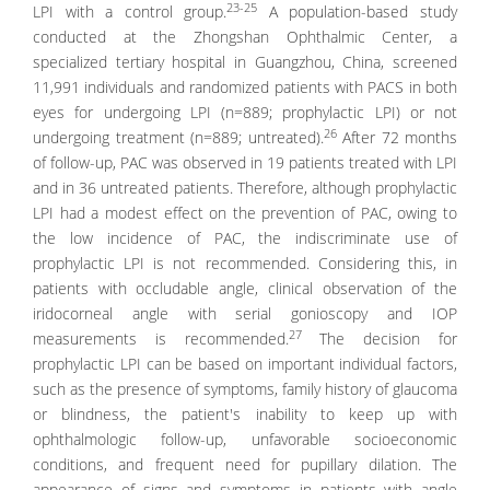
23-25
LPI with a control group.
A population-based study
conducted at the Zhongshan Ophthalmic Center, a
specialized tertiary hospital in Guangzhou, China, screened
11,991 individuals and randomized patients with PACS in both
eyes for undergoing LPI (n=889; prophylactic LPI) or not
26
undergoing treatment (n=889; untreated).
After 72 months
of follow-up, PAC was observed in 19 patients treated with LPI
and in 36 untreated patients. Therefore, although prophylactic
LPI had a modest effect on the prevention of PAC, owing to
the low incidence of PAC, the indiscriminate use of
prophylactic LPI is not recommended. Considering this, in
patients with occludable angle, clinical observation of the
iridocorneal angle with serial gonioscopy and IOP
27
measurements is recommended.
The decision for
prophylactic LPI can be based on important individual factors,
such as the presence of symptoms, family history of glaucoma
or blindness, the patient's inability to keep up with
ophthalmologic follow-up, unfavorable socioeconomic
conditions, and frequent need for pupillary dilation. The
appearance of signs and symptoms in patients with angle