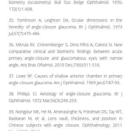
biometry (oculometry). Bull Soc Belge Ophthalmol. 1976;
172(1):1-608.
35. Tomlinson A, Leighton DA. Ocular dimensions in the
heredity of angle-closure glaucoma. Br J Ophthalmol. 1973
Jul;57(7):475-486.
36. Mérula RV, Cronemberger S, Diniz Filho A, Calixto N. New
comparative clinical and biometric findings between acute
primary angle-closure and glaucomatous eyes with narrow
angle. Arq Bras Oftalmol. 2010 Dec;73(6):511-516.
37. Lowe RF. Causes of shallow anterior chamber in primary
angle-closure glaucoma. Am J Ophthalmol. 1969 Jan;67:87-93.
38. Phillips Cl. Aetiology of angle-closure glaucoma. Br J
Ophthalmol. 1972 Mar;56(3):248-253.
39. Nongpiur ME, He M, Amerasinghe N, Friedman DS, Tay WT,
Baskaran M, et al. Lens vault, thickness, and position in
Chinese subjects with angle closure. Ophthalmology. 2011