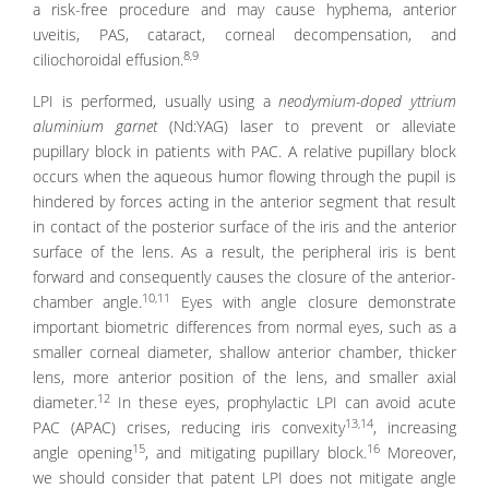
a risk-free procedure and may cause hyphema, anterior
uveitis, PAS, cataract, corneal decompensation, and
8,9
ciliochoroidal effusion.
LPI is performed, usually using a
neodymium-doped yttrium
aluminium garnet
(Nd:YAG) laser to prevent or alleviate
pupillary block in patients with PAC. A relative pupillary block
occurs when the aqueous humor flowing through the pupil is
hindered by forces acting in the anterior segment that result
in contact of the posterior surface of the iris and the anterior
surface of the lens. As a result, the peripheral iris is bent
forward and consequently causes the closure of the anterior-
10,11
chamber angle.
Eyes with angle closure demonstrate
important biometric differences from normal eyes, such as a
smaller corneal diameter, shallow anterior chamber, thicker
lens, more anterior position of the lens, and smaller axial
12
diameter.
In these eyes, prophylactic LPI can avoid acute
13,14
PAC (APAC) crises, reducing iris convexity
, increasing
15
16
angle opening
, and mitigating pupillary block.
Moreover,
we should consider that patent LPI does not mitigate angle